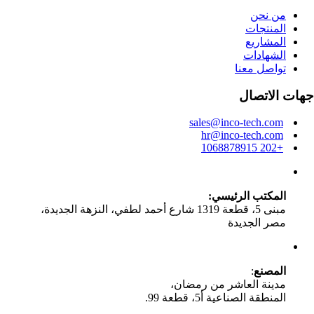
من نحن
المنتجات
المشاريع
الشهادات
تواصل معنا
جهات الاتصال
sales@inco-tech.com
hr@inco-tech.com
+202 1068878915
المكتب الرئيسي:
مبنى 5، قطعة 1319 شارع أحمد لطفي، النزهة الجديدة،
مصر الجديدة
المصنع
:
مدينة العاشر من رمضان،
المنطقة الصناعية أ5، قطعة 99.